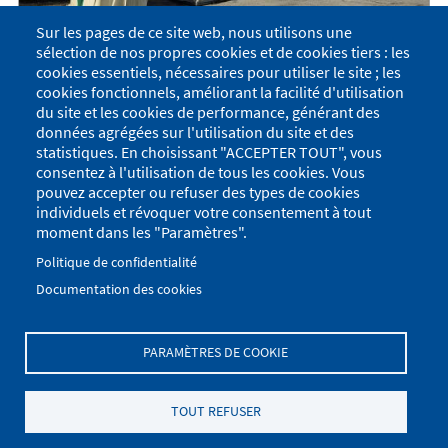
Sur les pages de ce site web, nous utilisons une
sélection de nos propres cookies et de cookies tiers : les
Point d'apport volontaire déplacé
cookies essentiels, nécessaires pour utiliser le site ; les
de la place du foyer
cookies fonctionnels, améliorant la facilité d'utilisation
du site et les cookies de performance, générant des
ATTENTION
données agrégées sur l'utilisation du site et des
Le point d'apport volontaire des déchets ménagers a été
statistiques. En choisissant "ACCEPTER TOUT", vous
déplacé de la place du foyer au parking du cimetière.
consentez à l'utilisation de tous les cookies. Vous
pouvez accepter ou refuser des types de cookies
Dans le cadre des travaux de la Grande rue, la place du
individuels et révoquer votre consentement à tout
foyer est ainsi libérée pour la base de vie de l'entreprise
moment dans les "Paramètres".
en charge du chantier.
Politique de confidentialité
Documentation des cookies
PARAMÈTRES DE COOKIE
Menu
Se connecter
du
Menu
TOUT REFUSER
Plan du site
Politique de confidentialité
compte
Pied