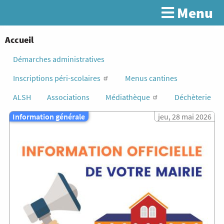
Aller
Menu
Rechercher
au
contenu
principal
You
Accueil
are
Démarches administratives
here
Inscriptions péri-scolaires
Menus cantines
ALSH
Associations
Médiathèque
Déchèterie
Image
Information générale
jeu, 28 mai 2026