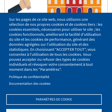
Sur les pages de ce site web, nous utilisons une
Stationnement et circulation
sélection de nos propres cookies et de cookies tiers : les
interdits
cookies essentiels, nécessaires pour utiliser le site ; les
cookies fonctionnels, améliorant la facilité d'utilisation
du site et les cookies de performance, générant des
Le samedi 30 mai 2026 de 09h00 à 23h00, le
données agrégées sur l'utilisation du site et des
stationnement et la circulation sont interdits sur la place
du foyer.
statistiques. En choisissant "ACCEPTER TOUT", vous
consentez à l'utilisation de tous les cookies. Vous
Seuls les véhicules des organisateurs, prestataires,
secours, livraisons sont autorisés à pénétrer sur la
pouvez accepter ou refuser des types de cookies
place du foyer.
individuels et révoquer votre consentement à tout
Les véhicules des riverains sont autorisés à aller et
moment dans les "Paramètres".
venir, et, non à stationner compte tenu du dispositif
mis en place sur la place.
Politique de confidentialité
Documentation des cookies
PARAMÈTRES DE COOKIE
Menu
Se connecter