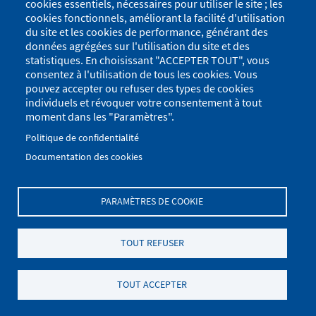
cookies essentiels, nécessaires pour utiliser le site ; les
cookies fonctionnels, améliorant la facilité d'utilisation
du site et les cookies de performance, générant des
données agrégées sur l'utilisation du site et des
statistiques. En choisissant "ACCEPTER TOUT", vous
consentez à l'utilisation de tous les cookies. Vous
pouvez accepter ou refuser des types de cookies
individuels et révoquer votre consentement à tout
moment dans les "Paramètres".
Politique de confidentialité
Documentation des cookies
PARAMÈTRES DE COOKIE
Menu
Se connecter
du
Menu
TOUT REFUSER
Plan du site
Politique de confidentialité
compte
Pied
de
Mentions Légales
Paramètres des cookies
de
TOUT ACCEPTER
l'utilisateur
.
page