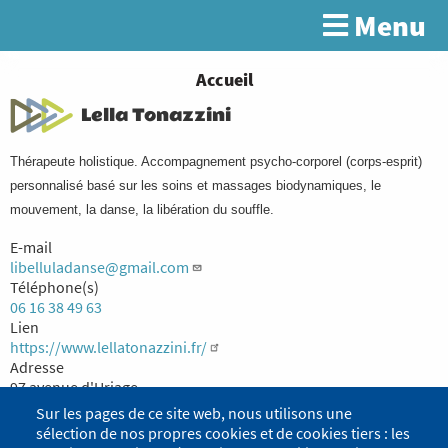
Aller
Menu
Rechercher
au
contenu
principal
You
Accueil
are
Lella Tonazzini
here
Thérapeute holistique. A
ccompagnement psycho-corporel (corps-esprit)
personnalisé basé sur les soins et massages biodynamiques, le
mouvement, la danse, la libération du souffle.
E-mail
libelluladanse@gmail.com
Téléphone(s)
06 16 38 49 63
Lien
https://www.lellatonazzini.fr/
Adresse
97 avenue d'Uriage
38830 Crêts en Belledonne
Sur les pages de ce site web, nous utilisons une
sélection de nos propres cookies et de cookies tiers : les