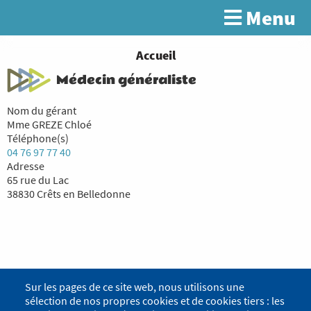
Aller
Menu
Rechercher
au
contenu
principal
You
Accueil
are
Médecin généraliste
here
Nom du gérant
Mme GREZE Chloé
Téléphone(s)
04 76 97 77 40
Adresse
65 rue du Lac
38830 Crêts en Belledonne
Sur les pages de ce site web, nous utilisons une
sélection de nos propres cookies et de cookies tiers : les