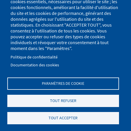
cookies essentiels, nécessaires pour utiliser le site ; les
cookies fonctionnels, améliorant la facilité d'utilisation
du site et les cookies de performance, générant des
données agrégées sur l'utilisation du site et des
statistiques. En choisissant "ACCEPTER TOUT", vous
consentez à l'utilisation de tous les cookies. Vous
pouvez accepter ou refuser des types de cookies
individuels et révoquer votre consentement à tout
moment dans les "Paramètres".
Politique de confidentialité
Documentation des cookies
PARAMÈTRES DE COOKIE
Menu
Se connecter
du
Menu
TOUT REFUSER
Plan du site
Politique de confidentialité
compte
Pied
de
Mentions Légales
Paramètres des cookies
de
TOUT ACCEPTER
l'utilisateur
.
page