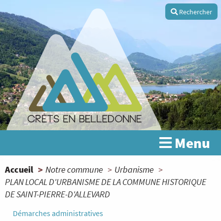
Aller
Rechercher
au
contenu
principal
Menu
You
Accueil
Notre commune
Urbanisme
PLAN LOCAL D'URBANISME DE LA COMMUNE HISTORIQUE
are
DE SAINT-PIERRE-D'ALLEVARD
here
Démarches administratives