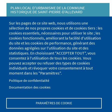
PLAN LOCAL D'URBANISME DE LA COMMUNE
HISTORIQUE DE SAINT-PIERRE-D'ALLEVARD
Réussir son projet de construction
Sur les pages de ce site web, nous utilisons une
sélection de nos propres cookies et de cookies tiers : les
Environnement
Tog
cookies essentiels, nécessaires pour utiliser le site ; les
cookies fonctionnels, améliorant la facilité d'utilisation
Ordures ménagères et déchèterie
Tog
du site et les cookies de performance, générant des
données agrégées sur l'utilisation du site et des
Citoyenneté
statistiques. En choisissant "ACCEPTER TOUT", vous
consentez à l'utilisation de tous les cookies. Vous
Annuaire économique
pouvez accepter ou refuser des types de cookies
individuels et révoquer votre consentement à tout
Sécurité
Tog
moment dans les "Paramètres".
Concours photos
Politique de confidentialité
Documentation des cookies
Les marchés de plein air
Tog
PARAMÈTRES DE COOKIE
Menu
Se connecter